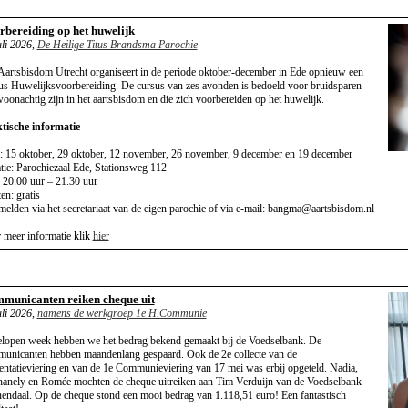
rbereiding op het huwelijk
uli 2026,
De Heilige Titus Brandsma Parochie
Aartsbisdom Utrecht organiseert in de periode oktober-december in Ede opnieuw een
us Huwelijksvoorbereiding. De cursus van zes avonden is bedoeld voor bruidsparen
woonachtig zijn in het aartsbisdom en die zich voorbereiden op het huwelijk.
tische informatie
: 15 oktober, 29 oktober, 12 november, 26 november, 9 december en 19 december
tie: Parochiezaal Ede, Stationsweg 112
: 20.00 uur – 21.30 uur
en: gratis
elden via het secretariaat van de eigen parochie of via e-mail: bangma@aartsbisdom.nl
 meer informatie klik
hier
municanten reiken cheque uit
uli 2026,
namens de werkgroep 1e H.Communie
lopen week hebben we het bedrag bekend gemaakt bij de Voedselbank. De
unicanten hebben maandenlang gespaard. Ook de 2e collecte van de
entatieviering en van de 1e Communieviering van 17 mei was erbij opgeteld. Nadia,
anely en Romée mochten de cheque uitreiken aan Tim Verduijn van de Voedselbank
endaal. Op de cheque stond een mooi bedrag van 1.118,51 euro! Een fantastisch