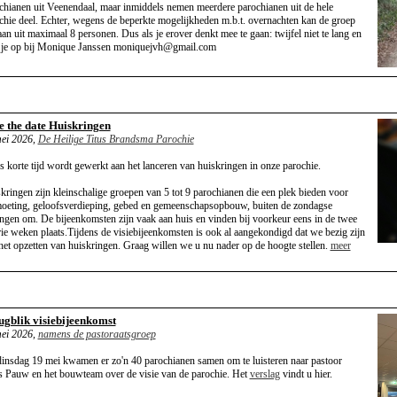
chianen uit Veenendaal, maar inmiddels nemen meerdere parochianen uit de hele
chie deel. Echter, wegens de beperkte mogelijkheden m.b.t. overnachten kan de groep
aan uit maximaal 8 personen. Dus als je erover denkt mee te gaan: twijfel niet te lang en
 je op bij Monique Janssen moniquejvh@gmail.com
e the date Huiskringen
ei 2026,
De Heilige Titus Brandsma Parochie
s korte tijd wordt gewerkt aan het lanceren van huiskringen in onze parochie.
kringen zijn kleinschalige groepen van 5 tot 9 parochianen die een plek bieden voor
oeting, geloofsverdieping, gebed en gemeenschapsopbouw, buiten de zondagse
ingen om. De bijeenkomsten zijn vaak aan huis en vinden bij voorkeur eens in de twee
rie weken plaats.Tijdens de visiebijeenkomsten is ook al aangekondigd dat we bezig zijn
het opzetten van huiskringen. Graag willen we u nu nader op de hoogte stellen.
meer
ugblik visiebijeenkomst
ei 2026,
namens de pastoraatsgroep
insdag 19 mei kwamen er zo'n 40 parochianen samen om te luisteren naar pastoor
 Pauw en het bouwteam over de visie van de parochie. Het
verslag
vindt u hier.