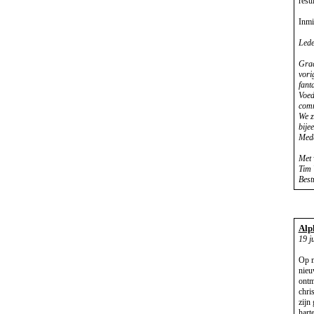
resul
Inmi
Lede
Graa
vori
fant
Voed
comm
We z
bije
Mede
Met 
Tim 
Best
Alp
19 j
Op m
nieu
ontm
chri
zijn
hart