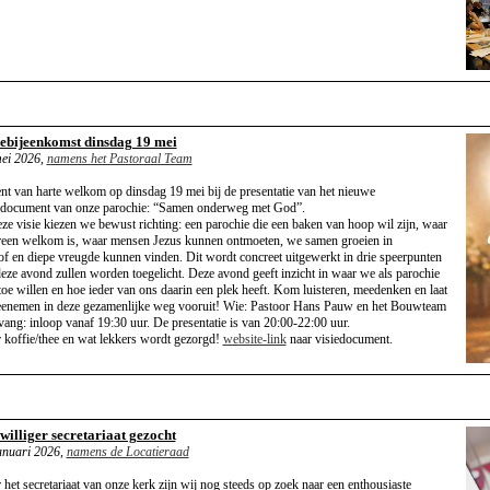
iebijeenkomst dinsdag 19 mei
ei 2026,
namens het Pastoraal Team
nt van harte welkom op dinsdag 19 mei bij de presentatie van het nieuwe
edocument van onze parochie: “Samen onderweg met God”.
eze visie kiezen we bewust richting: een parochie die een baken van hoop wil zijn, waar
reen welkom is, waar mensen Jezus kunnen ontmoeten, we samen groeien in
of en diepe vreugde kunnen vinden. Dit wordt concreet uitgewerkt in drie speerpunten
deze avond zullen worden toegelicht. Deze avond geeft inzicht in waar we als parochie
toe willen en hoe ieder van ons daarin een plek heeft. Kom luisteren, meedenken en laat
enemen in deze gezamenlijke weg vooruit! Wie: Pastoor Hans Pauw en het Bouwteam
ang: inloop vanaf 19:30 uur. De presentatie is van 20:00-22:00 uur.
 koffie/thee en wat lekkers wordt gezorgd!
website-link
naar visiedocument.
williger secretariaat gezocht
anuari 2026,
namens de Locatieraad
 het secretariaat van onze kerk zijn wij nog steeds op zoek naar een enthousiaste