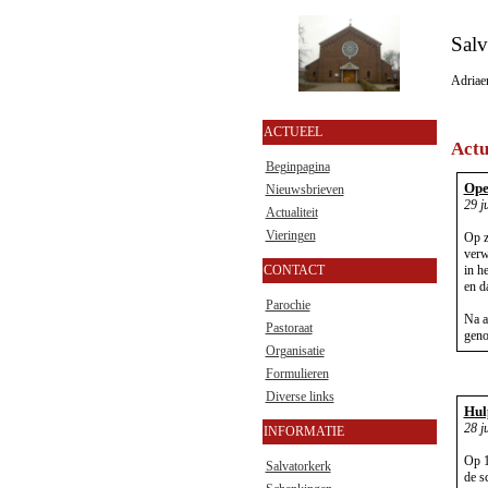
Salv
Adriae
ACTUEEL
Actu
Beginpagina
Ope
Nieuwsbrieven
29 j
Actualiteit
Vieringen
Op z
verw
CONTACT
in h
en d
Parochie
Na a
Pastoraat
geno
Organisatie
Formulieren
Diverse links
Hul
28 j
INFORMATIE
Op 1
Salvatorkerk
de s