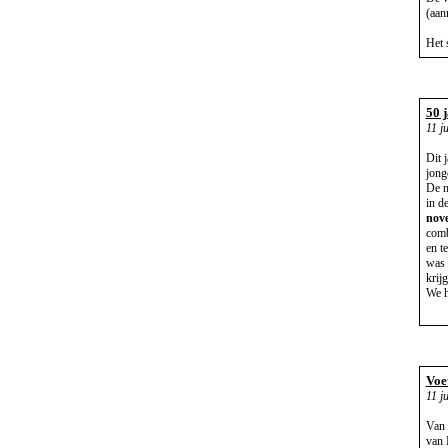
(aan
Het 
50 
11 j
Dit 
jong
De n
in d
nov
comb
en t
was 
krij
We h
Voe
11 j
Van 
van 