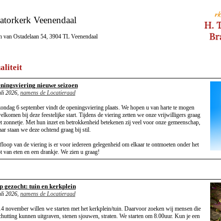
atorkerk Veenendaal
n van Ostadelaan 54, 3904 TL Veenendaal
aliteit
ningsviering nieuwe seizoen
uli 2026,
namens de Locatieraad
ondag 6 september vindt de openingsviering plaats. We hopen u van harte te mogen
elkomen bij deze feestelijke start. Tijdens de viering zetten we onze vrijwilligers graag
et zonnetje. Met hun inzet en betrokkenheid betekenen zij veel voor onze gemeenschap,
aar staan we deze ochtend graag bij stil.
floop van de viering is er voor iedereen gelegenheid om elkaar te ontmoeten onder het
t van eten en een drankje. We zien u graag!
p gezocht: tuin en kerkplein
uli 2026,
namens de Locatieraad
4 november willen we starten met het kerkplein/tuin. Daarvoor zoeken wij mensen die
chutting kunnen uitgraven, stenen sjouwen, straten. We starten om 8.00uur. Kun je een