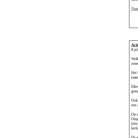
Naar
Act
8 ju
Welk
zome
Het 
(aan
Elke
getui
Ook 
een 
Op e
Omge
(een
kerk
De w