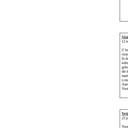
Vis
12 m
U be
visi
In d
iede
gelo
die 
naar
u me
Aanv
Voor
Vrij
22 j
Voor