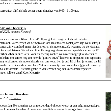
melden: ciscaroskamp@hotmail.com)
secretatiaat blijft de hele zomer open: dinsdags van 9.00 - 11.00 uur.
jaar koor Kleurrijk
uni 2026,
namens Kleurrijk
jaar viert ons koor Kleurrijk feest! 50 jaar geleden opgericht als het Salvator
erenkoor, later werden we het Salvatorkoor en sinds een aantal jaren zijn we Kleurrijk.
amen zijn veranderd, maar niet de sfeer en de mooie muziek waarmee we de vieringen
e kerk opluisteren. We willen dit jubileum graag vieren met een speciale viering op
22
ember 2026
in onze kerk. Voor die viering zoeken we zoveel mogelijk oud-leden en
oleden, om samen nog een keer de “gouwe ouwe” liederen te zingen uit ons repertoire
erug te kijken op de mooie historie van ons koor. Ben je oud-lid of ken je iemand die lid
en die deze nieuwsbrief niet leest? Stuur een mailtje naar josdeblauw@gmail.com en je
gt alle informatie. Uiteraard gaan we van te voren nog een keer samen repeteren.
open jullie te zien! Koor Kleurrijk
ttocht naar Kevelaer
uni 2026,
Kevelaer
woensdag 30 september tot en met zondag 4 oktober wordt er een pelgrimage gelopen
Renkum naar Kevelaer. Al vele jaren wordt deze voettocht georganiseerd door