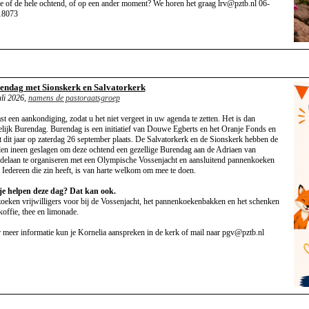
je of de hele ochtend, of op een ander moment? We horen het graag lrv@pztb.nl 06-
18073
endag met Sionskerk en Salvatorkerk
uli 2026,
namens de pastoraatsgroep
st een aankondiging, zodat u het niet vergeet in uw agenda te zetten. Het is dan
lijk Burendag. Burendag is een initiatief van Douwe Egberts en het Oranje Fonds en
t dit jaar op zaterdag 26 september plaats. De Salvatorkerk en de Sionskerk hebben de
en ineen geslagen om deze ochtend een gezellige Burendag aan de Adriaen van
delaan te organiseren met een Olympische Vossenjacht en aansluitend pannenkoeken
. Iedereen die zin heeft, is van harte welkom om mee te doen.
je helpen deze dag? Dat kan ook.
oeken vrijwilligers voor bij de Vossenjacht, het pannenkoekenbakken en het schenken
koffie, thee en limonade.
 meer informatie kun je Kornelia aanspreken in de kerk of mail naar pgv@pztb.nl