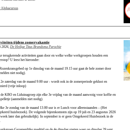
 Alphacursus
iviteiten tijdens zomervakantie
li 2026,
De Heilige Titus Brandsma Parochie
e terugkerende activiteiten gaan door en welke welke werkgroepen houden een
rstop? U leest het hieronder:
Rozenkransgebed op 1e dinsdag van de maand 19.15 uur gaat de hele zomer door
melden niet nodig).
 2e zaterdag van de maand 9.00 uur - wordt ook in de zomerperiode geklust en
nierd (vrije inloop)
de KBO en Liduinagroep zijn elke 3e vrijdag van de maand aanwezig voor koffie en
spelletje (aanmelden niet nodig).
lke 3e zondag van de maand 13.00 uur is er Lunch voor alleenstaanden – (Het
keerd huisbezoek). De volgende bijeenkomsten zijn op 19 juli en 23 augustus 2026
 week later dan gebruikelijk). In september is er geen Omgekeerd Huisbezoek in de
.
erkgroep Gezamenlijke maaltijd op de 4e dinsdag starten weer op dinsdag 29 sept.