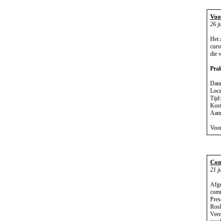
Voo
26 j
Het 
curs
die 
Prak
Data
Loca
Tijd
Kost
Aanm
Voor
Com
21 j
Afge
comm
Pres
Rosh
Veen