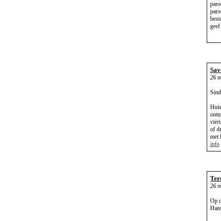
paro
paro
best
geef
Sav
26 m
Sind
Huis
ontm
vier
of d
met 
info
Ter
26 m
Op d
Hans