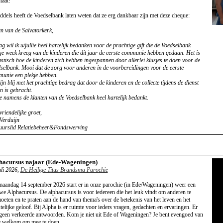
taat!
ddels heeft de Voedselbank laten weten dat ze erg dankbaar zijn met deze cheque:
n van de Salvatorkerk,
g wil ik u/jullie heel hartelijk bedanken voor de prachtige gift die de Voedselbank
ge week kreeg van de kinderen die dit jaar de eerste communie hebben gedaan. Het is
astisch hoe de kinderen zich hebben ingespannen door allerlei klusjes te doen voor de
selbank. Mooi dat de zorg voor anderen in de voorbereidingen voor de eerste
unie een plekje hebben.
ijn blij met het prachtige bedrag dat door de kinderen en de collecte tijdens de dienst
en is gebracht.
 namens de klanten van de Voedselbank heel hartelijk bedankt.
vriendelijke groet,
Verduijn
uurslid Relatiebeheer&Fondswerving
hacursus najaar (Ede-Wageningen)
uli 2026,
De Heilige Titus Brandsma Parochie
aandag 14 september 2026 start er in onze parochie (in Ede/Wageningen) weer een
we Alphacursus. De alphacursus is voor iedereen die het leuk vindt om anderen te
oeten en te praten aan de hand van thema's over de betekenis van het leven en het
stelijke geloof. Bij Alpha is er ruimte voor ieders vragen, gedachten en ervaringen. Er
 geen verkeerde antwoorden. Kom je niet uit Ede of Wageningen? Je bent evengoed van
e welkom om mee te doen.