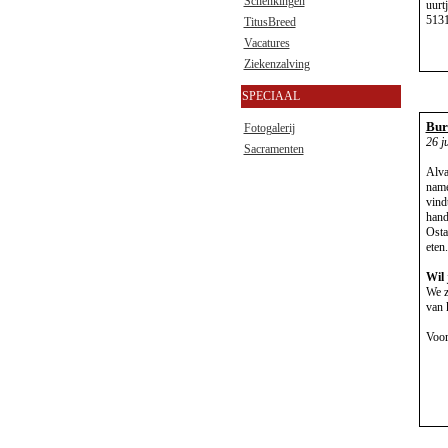
Schenkingen
uurt
513
TitusBreed
Vacatures
Ziekenzalving
SPECIAAL
Bur
Fotogalerij
26 j
Sacramenten
Alva
name
vind
hand
Osta
eten
Wil 
We z
van 
Voor